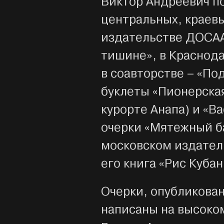
Виктор Андреевич по
центральных, краевы
издательстве ДОСАА
тишине», в Краснод
в соавторстве – «По
буклеты «Пионерская
курорте Анапа) и «В
очерки «Мятежный б
московском издател
его книга «Рис Кубан
Очерки, опубликован
написаны на высоко