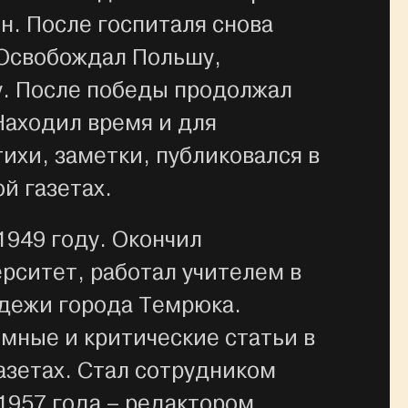
н. После госпиталя снова
 Освобождал Польшу,
у. После победы продолжал
Находил время и для
тихи, заметки, публиковался в
й газетах.
1949 году. Окончил
рситет, работал учителем в
дежи города Темрюка.
мные и критические статьи в
азетах. Стал сотрудником
 1957 года – редактором