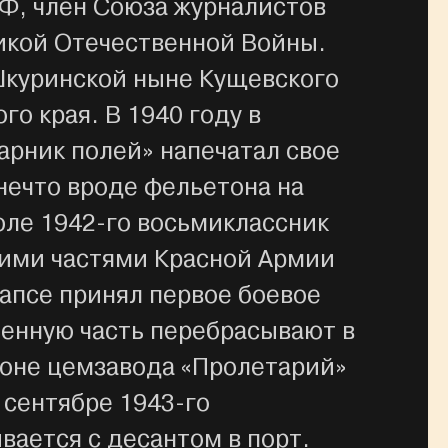
РФ, член Союза журналистов
ликой Отечественной Войны.
Шкуринской ныне Кущевского
го края. В 1940 году в
арник полей» напечатал свое
нечто вроде фельетона на
юле 1942-го восьмиклассник
ими частями Красной Армии
уапсе принял первое боевое
енную часть перебрасывают в
йоне цемзавода «Пролетарий»
 сентябре 1943-го
ается с десантом в порт.